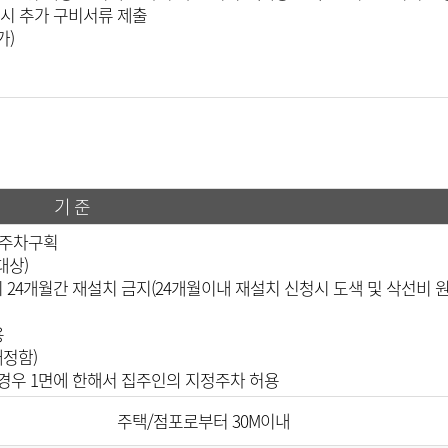
가 시 추가 구비서류 제출
가)
기 준
등 주차구획
대상)
시 24개월간 재설치 금지(24개월이내 재설치 신청시 도색 및 삭선비 
용
정함)
우 1면에 한해서 집주인의 지정주차 허용
주택/점포로부터 30M이내