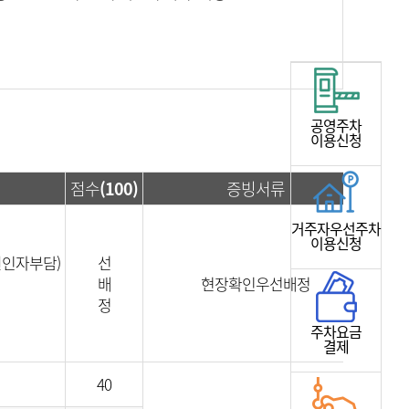
공영주차
이용신청
점수
(100)
증빙서류
거주자우선주차
이용신청
원인자부담)
선
배
현장확인우선배정
정
주차요금
결제
40