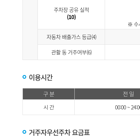
주차장 공유 실적
(10)
※ 수
자동차 배출가스 등급(4)
관활 동 거주여부(6)
이용시간
구 분
전 일
시 간
00:00 ~ 24:0
거주자우선주차 요금표