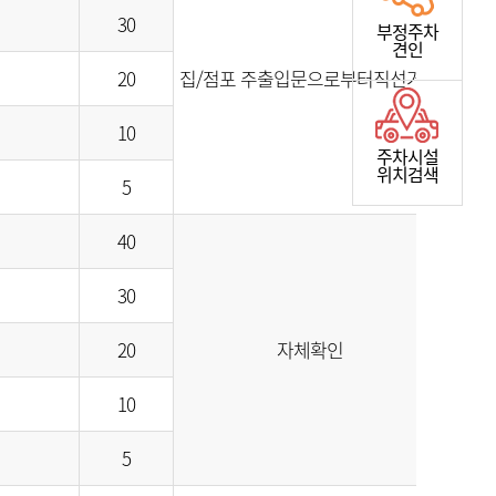
30
부정주차
견인
20
집/점포 주출입문으로부터직선거리
10
주차시설
위치검색
5
40
30
20
자체확인
10
5