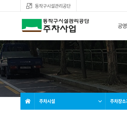
동작구시설관리공단
공영
주차장소개
운영시간 
미납요금
월정기신
주차시설
주차장소