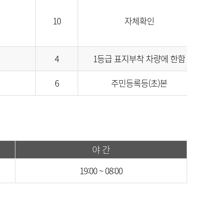
10
자체확인
4
1등급 표지부착 차량에 한함
6
주민등록등(초)본
야 간
19:00 ~ 08:00