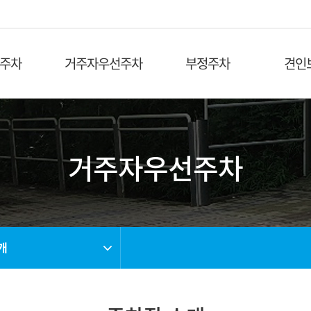
주차
거주자우선주차
부정주차
견인
 및 현황
주차장소개
부정주차 안내
견인보관
및 요금
시행 및 단속근거
이의신청 안내
견인차량
 안내
주차장 현황
부정주차 요금결제
거주자우선주차
청
요금납부 안내
이용신청
공유주차
개