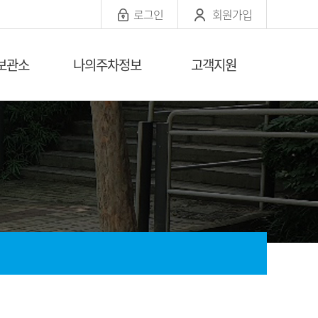
로그인
회원가입
보관소
나의주차정보
고객지원
소 안내
주차요금결제
공지사항
 조회
거주자환불신청
자료실
대기현황조회
자주묻는질문
정보수정
전화번호안내
회원탈퇴
찾아오시는길